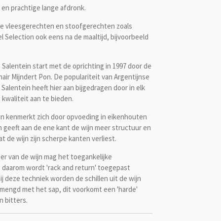
 en prachtige lange afdronk.
lde vleesgerechten en stoofgerechten zoals
 Selection ook eens na de maaltijd, bijvoorbeeld
alentein start met de oprichting in 1997 door de
ir Mijndert Pon. De populariteit van Argentijnse
 Salentein heeft hier aan bijgedragen door in elk
kwaliteit aan te bieden.
ein kenmerkt zich door opvoeding in eikenhouten
en geeft aan de ene kant de wijn meer structuur en
t de wijn zijn scherpe kanten verliest.
er van de wijn mag het toegankelijke
n, daarom wordt 'rack and return' toegepast
ij deze techniek worden de schillen uit de wijn
mengd met het sap, dit voorkomt een 'harde'
n bitters.