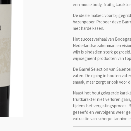
een mooie body, fruitig karakter
De ideale malbec voor bij gegri
hazenpeper. Probeer deze Barrel
met harde kazen.
Het succesverhaal van Bodegas S
Nederlandse zakenman en visiona
wijn is sindsdien sterk gegroeid.
wijnsegment producten van top 
De Barrel Selection van Salent
vaten. De rijping in houten vat
smaak, maar zorgt er ook voor da
Naast het houtgelagerde karakt
fruitkarakter niet verloren gaa
tijdens het vergistingsproces. B
gezeefd en vervolgens weer ge
extractie van scherpe tannine e