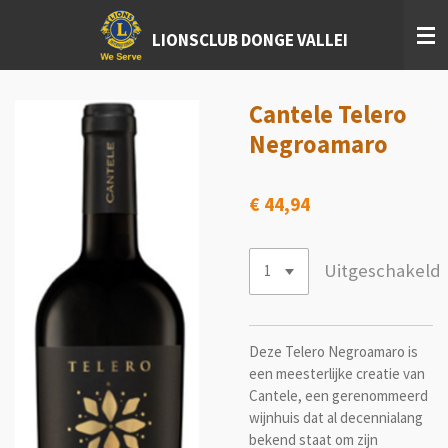
Ga
LIONSCLUB DONGE VALLEI
direct
naar
de
hoofdinhoud
Cantele Telero
Negroamaro
€ 44,94
Uitgeschakeld
Deze Telero Negroamaro is
een meesterlijke creatie van
Cantele, een gerenommeerd
wijnhuis dat al decennialang
bekend staat om zijn