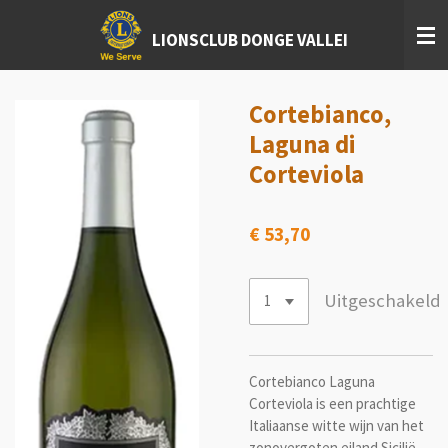
Ga
LIONSCLUB DONGE VALLEI
direct
naar
de
hoofdinhoud
Cortebianco,
Laguna di
Corteviola
€ 53,70
Uitgeschakeld
Cortebianco Laguna
Corteviola is een prachtige
Italiaanse witte wijn van het
zonovergoten eiland Sicilië.