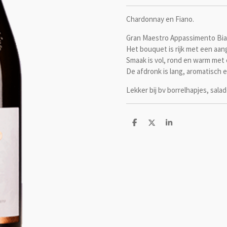
Chardonnay en Fiano.
Gran Maestro Appassimento Bianc
Het bouquet is rijk met een aan
Smaak is vol, rond en warm met
De afdronk is lang, aromatisch e
Lekker bij bv borrelhapjes, salad
D
D
S
e
e
h
l
e
a
e
l
r
n
e