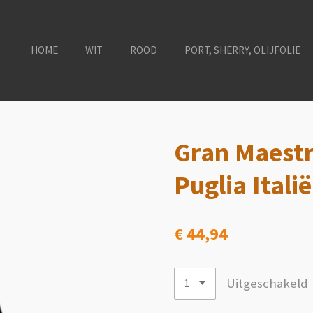
HOME
WIT
ROOD
PORT, SHERRY, OLIJFOLIE
Gran Maest
Puglia Itali
€ 44,94
Uitgeschakeld