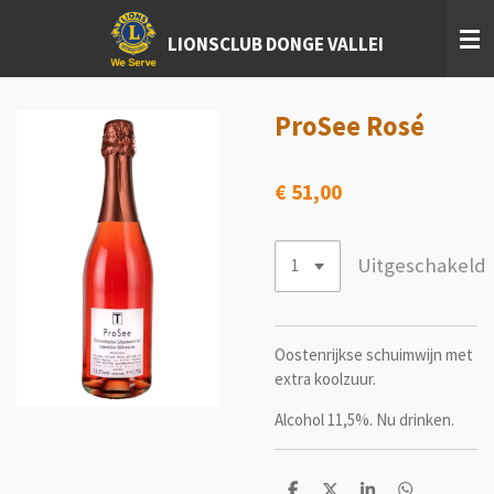
Ga
LIONSCLUB DONGE VALLEI
direct
naar
de
hoofdinhoud
ProSee Rosé
€ 51,00
Uitgeschakeld
Oostenrijkse schuimwijn met
extra koolzuur.
Alcohol 11,5%. Nu drinken.