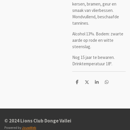
kersen, bramen, geur en
smaak van vlierbessen.
Mondvullend, beschaafde
tannines.
Alcohol 13%. Bodem: zwarte
aarde op rode en witte
steenslag.
Nog 15 jaar te bewaren.
Drinktemperatuur 18
º
.
D
D
S
D
e
e
h
e
l
e
a
l
e
l
r
e
n
e
n
© 2024 Lions Club Donge Vallei
Powered by
JouwWeb