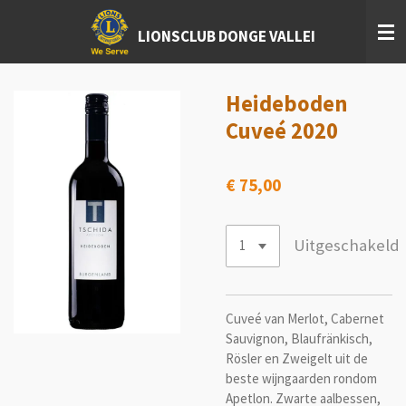
Ga
LIONSCLUB DONGE VALLEI
direct
naar
de
hoofdinhoud
Heideboden
Cuveé 2020
€ 75,00
Uitgeschakeld
Cuve
é
van Merlot, Cabernet
Sauvignon, Blaufr
ä
nkisch,
R
ö
sler en Zweigelt uit de
beste wijngaarden rondom
Apetlon. Zwarte aalbessen,