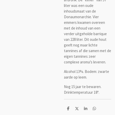
liter was een oude
inhoudsmaat van de
Donaumonarchie. Vier
emmers kwamen overeen
met de inhoud van een
verder uitgeholde barrique
van 228 liter. Dit oude hout
geeft nog maar lichte
tannines af die samen met de
eigen tannines zeer
complexe aroma’s leveren.
Alcohol 13%. Bodem: zwarte
aarde op leem.
Nog 15 jaar te bewaren.
Drinktemperatuur 18
º
.
D
D
S
D
e
e
h
e