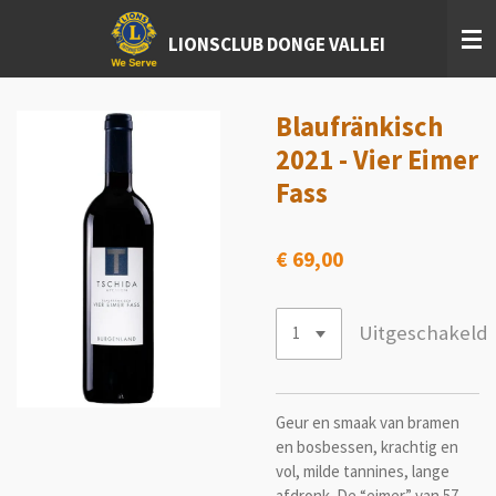
Ga
LIONSCLUB DONGE VALLEI
direct
naar
de
hoofdinhoud
Blaufränkisch
2021 - Vier Eimer
Fass
€ 69,00
Uitgeschakeld
Geur en smaak van bramen
en bosbessen, krachtig en
vol, milde tannines, lange
afdronk. De “eimer” van 57