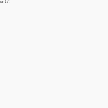
uur 15
º
.