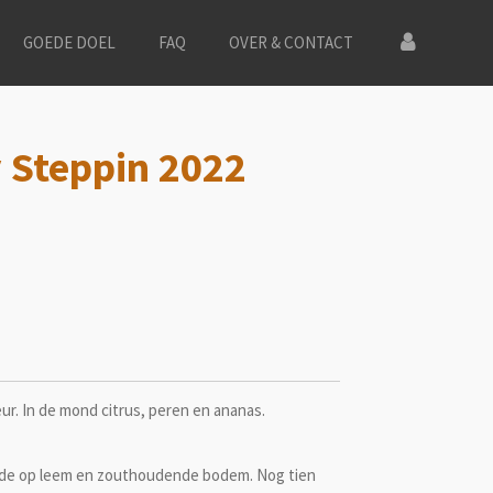
GOEDE DOEL
FAQ
OVER & CONTACT
 Steppin 2022
r. In de mond citrus, peren en ananas.
rde op leem en zouthoudende bodem. Nog tien