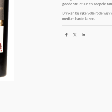
goede structuur en soepele tann
Drinken bij: rijke volle rode wi
medium harde kazen.
D
D
S
e
e
h
l
e
a
e
l
r
n
e